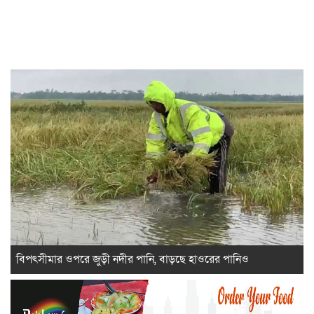
বিপৎসীমার ওপরে জুড়ী নদীর পানি, বাড়ছে হাওরের পানিও