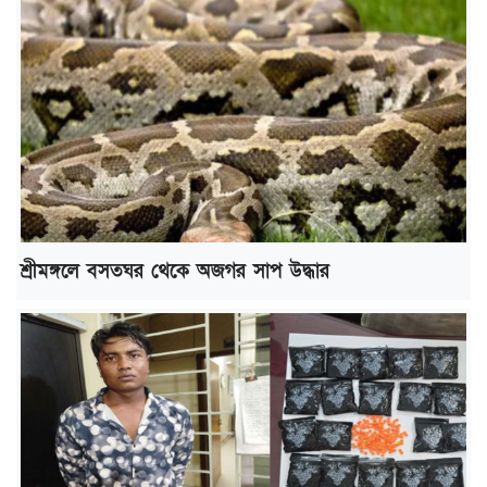
শ্রীমঙ্গলে বসতঘর থেকে অজগর সাপ উদ্ধার