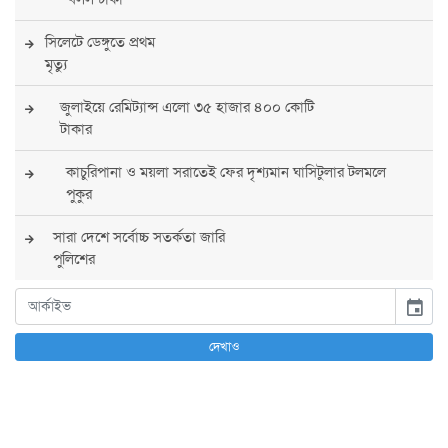
সিলেটে ডেঙ্গুতে প্রথম
মৃত্যু
জুলাইয়ে রেমিট্যান্স এলো ৩৫ হাজার ৪০০ কোটি
টাকার
কাচুরিপানা ও ময়লা সরাতেই ফের দৃশ্যমান ঘাসিটুলার টলমলে
পুকুর
সারা দেশে সর্বোচ্চ সতর্কতা জারি
পুলিশের
বিএনপির রাষ্ট্রপতি প্রার্থী চূড়ান্ত করবেন তারেক
event
রহমান
দেখাও
তারেক রহমানের নেতৃত্বে পূর্ণ আস্থা যুক্তরাষ্ট্রের :
সার্জিও গর
আগস্টে দুই দফায় ৮ দিনের ছুটির সুযোগ