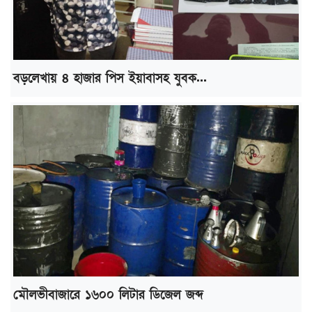
বড়লেখায় ৪ হাজার পিস ইয়াবাসহ যুবক...
মৌলভীবাজারে ১৬০০ লিটার ডিজেল জব্দ