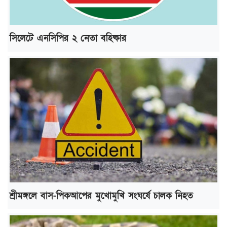
সিলেটে এনসিপির ২ নেতা বহিষ্কার
শ্রীমঙ্গলে বাস-পিকআপের মুখোমুখি সংঘর্ষে চালক নিহত