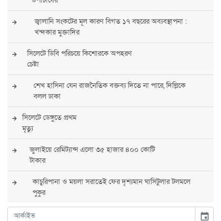
জ্বালানি সংকটের মূল কারণ বিগত ১৭ বছরের অব্যবস্থাপনা :
খন্দকার মুক্তাদির
সিলেটে ডিবি পরিচয়ে কিশোরকে অপহরণ
চেষ্টা
শেখ হাসিনা যেন রাজনৈতিক বক্তব্য দিতে না পারে, দিল্লিকে
বলল ঢাকা
সিলেটে ডেঙ্গুতে প্রথম
মৃত্যু
জুলাইয়ে রেমিট্যান্স এলো ৩৫ হাজার ৪০০ কোটি
টাকার
কাচুরিপানা ও ময়লা সরাতেই ফের দৃশ্যমান ঘাসিটুলার টলমলে
পুকুর
সারা দেশে সর্বোচ্চ সতর্কতা জারি
event