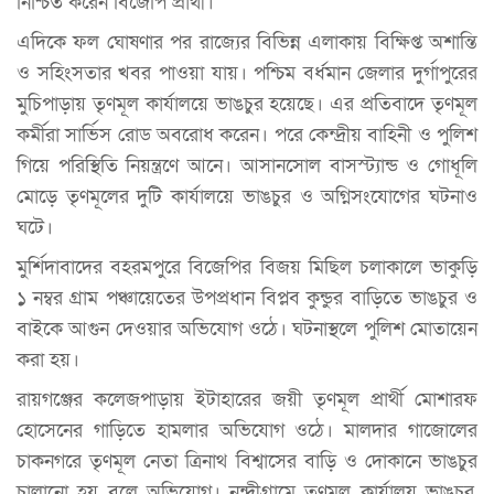
নিশ্চিত করেন বিজেপি প্রার্থী।
এদিকে ফল ঘোষণার পর রাজ্যের বিভিন্ন এলাকায় বিক্ষিপ্ত অশান্তি
ও সহিংসতার খবর পাওয়া যায়। পশ্চিম বর্ধমান জেলার দুর্গাপুরের
মুচিপাড়ায় তৃণমূল কার্যালয়ে ভাঙচুর হয়েছে। এর প্রতিবাদে তৃণমূল
কর্মীরা সার্ভিস রোড অবরোধ করেন। পরে কেন্দ্রীয় বাহিনী ও পুলিশ
গিয়ে পরিস্থিতি নিয়ন্ত্রণে আনে। আসানসোল বাসস্ট্যান্ড ও গোধূলি
মোড়ে তৃণমূলের দুটি কার্যালয়ে ভাঙচুর ও অগ্নিসংযোগের ঘটনাও
ঘটে।
মুর্শিদাবাদের বহরমপুরে বিজেপির বিজয় মিছিল চলাকালে ভাকুড়ি
১ নম্বর গ্রাম পঞ্চায়েতের উপপ্রধান বিপ্লব কুন্ডুর বাড়িতে ভাঙচুর ও
বাইকে আগুন দেওয়ার অভিযোগ ওঠে। ঘটনাস্থলে পুলিশ মোতায়েন
করা হয়।
রায়গঞ্জের কলেজপাড়ায় ইটাহারের জয়ী তৃণমূল প্রার্থী মোশারফ
হোসেনের গাড়িতে হামলার অভিযোগ ওঠে। মালদার গাজোলের
চাকনগরে তৃণমূল নেতা ত্রিনাথ বিশ্বাসের বাড়ি ও দোকানে ভাঙচুর
চালানো হয় বলে অভিযোগ। নন্দীগ্রামে তৃণমূল কার্যালয় ভাঙচুর,