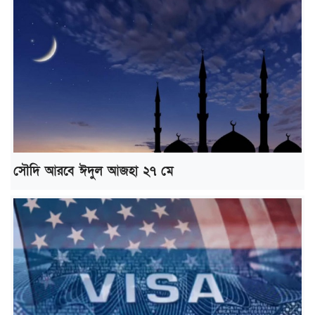
সৌদি আরবে ঈদুল আজহা ২৭ মে