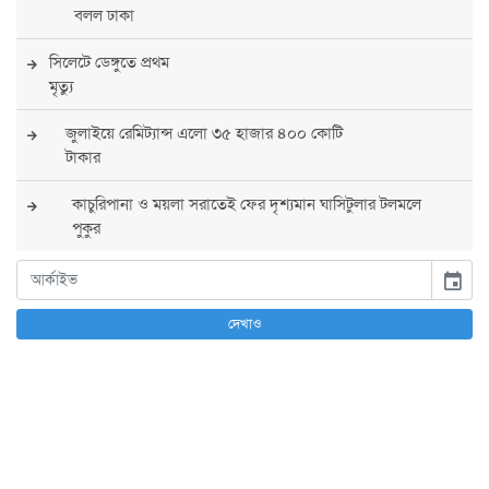
বলল ঢাকা
সিলেটে ডেঙ্গুতে প্রথম
মৃত্যু
জুলাইয়ে রেমিট্যান্স এলো ৩৫ হাজার ৪০০ কোটি
টাকার
কাচুরিপানা ও ময়লা সরাতেই ফের দৃশ্যমান ঘাসিটুলার টলমলে
পুকুর
সারা দেশে সর্বোচ্চ সতর্কতা জারি
event
পুলিশের
দেখাও
বিএনপির রাষ্ট্রপতি প্রার্থী চূড়ান্ত করবেন তারেক
রহমান
তারেক রহমানের নেতৃত্বে পূর্ণ আস্থা যুক্তরাষ্ট্রের :
সার্জিও গর
আগস্টে দুই দফায় ৮ দিনের ছুটির সুযোগ