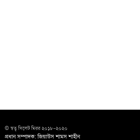
চাকরিজীবীদের
‘ভালো লেখক হতে হলে আগে ভালো পাঠক হতে হবে’: কুলাউড়ায়
মোস্তফা মামুন
উত্তেজনার মধ্যে সিলেটে ৫ প্লাটুন বিজিবি
মোতায়েন
সিলেটে যুবককে ঘর থেকে ডেকে নিয়ে
খুন
সিলেটে বাসা থেকে অবসরপ্রাপ্ত পুলিশ কর্মকর্তার মরদেহ
উদ্ধার
দক্ষিণ সুরমায় গ্যাস সিলিন্ডার গোডাউনে ভয়াবহ
বিস্ফোরণ
ইউপি সদস্যের বিরুদ্ধে ‘মিথ্যা ও ষড়যন্ত্রমূলক’ মামলার প্রতিবাদে
© স্বত্ব সি‌লেট মিরর ২০১৮-২০২০
মানববন্ধন
প্রধান সম্পাদক: জিয়াউস শামস শাহীন