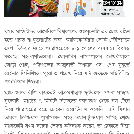
ঘরের মাঠে উত্তর আমেরিকা বিশ্বকাপের শুভসূচনাটা এর চেয়ে রঙিন
হতে পারত না যুক্তরাষ্ট্রের জন্য। ক্যালিফোর্নিয়ার সোফি স্টেডিয়ামে
গ্রুপ ‘ডি’-এর ম্যাচে প্যারাগুয়েকে ৪-১ গোলের ব্যবধানে বিধ্বস্ত
করেছে সহ-স্বাগতিকেরা। ফোলারিন বালোগানের চোখধাঁধানো
জোড়া গোল, প্রতিপক্ষের আত্মঘাতী উপহার এবং শেষ মুহূর্তে
রেইনার ফিনিশিংয়ে পুরো ৩ পয়েন্ট নিয়ে মাঠ ছেড়েছে মাউরিসিও
পচেত্তিনোর শিষ্যরা।
ম্যাচ শুরুর বাঁশি বাজতেই আক্রমণাত্মক ফুটবলের পসরা সাজায়
যুক্তরাষ্ট্র। ম্যাচের ৭ মিনিটে নিজেদের রক্ষণভাগ থেকে বল টেনে
নিয়ে প্যারাগুয়ের বক্সে ঢোকেন ওয়েস্টন ম্যাককেনি। এসি মিলান
তারকা ক্রিশ্চিয়ান পুলিসিকের সঙ্গে ওয়ান-টু-ওয়ান পাসিং শেষে
ম্যাককেনি যখন বক্সের ভেতর কাটব্যাক করেন, তা ঠেকাতে গিয়ে