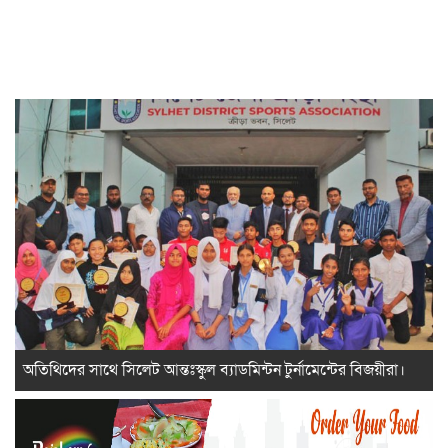
অতিথিদের সাথে সিলেট আন্তঃস্কুল ব্যাডমিন্টন টুর্নামেন্টের বিজয়ীরা।