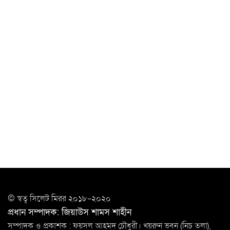
‘ভালো লেখক হতে হলে আগে ভালো পাঠক হতে হবে’: কুলাউড়ায়
মোস্তফা মামুন
উত্তেজনার মধ্যে সিলেটে ৫ প্লাটুন বিজিবি
মোতায়েন
সিলেটে যুবককে ঘর থেকে ডেকে নিয়ে
খুন
সিলেটে বাসা থেকে অবসরপ্রাপ্ত পুলিশ কর্মকর্তার মরদেহ
উদ্ধার
দক্ষিণ সুরমায় গ্যাস সিলিন্ডার গোডাউনে ভয়াবহ
বিস্ফোরণ
ইউপি সদস্যের বিরুদ্ধে ‘মিথ্যা ও ষড়যন্ত্রমূলক’ মামলার প্রতিবাদে
© স্বত্ব সি‌লেট মিরর ২০১৮-২০২০
মানববন্ধন
প্রধান সম্পাদক: জিয়াউস শামস শাহীন
রপ্তানি বৃদ্ধিতে ক্ষুদ্র উদ্যোক্তাদের মেলা বুথ ভাড়া মওকুফ :
সম্পাদক ও প্রকাশক : ফয়সল আহমদ চৌধুরী। খয়রুন ভবন (নিচ তলা),