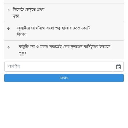
সিলেটে ডেঙ্গুতে প্রথম
মৃত্যু
জুলাইয়ে রেমিট্যান্স এলো ৩৫ হাজার ৪০০ কোটি
টাকার
কাচুরিপানা ও ময়লা সরাতেই ফের দৃশ্যমান ঘাসিটুলার টলমলে
পুকুর
সারা দেশে সর্বোচ্চ সতর্কতা জারি
event
পুলিশের
দেখাও
বিএনপির রাষ্ট্রপতি প্রার্থী চূড়ান্ত করবেন তারেক
রহমান
তারেক রহমানের নেতৃত্বে পূর্ণ আস্থা যুক্তরাষ্ট্রের :
সার্জিও গর
আগস্টে দুই দফায় ৮ দিনের ছুটির সুযোগ
চাকরিজীবীদের