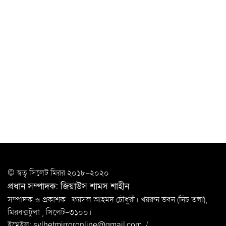
মোস্তফা মামুন
উত্তেজনার মধ্যে সিলেটে ৫ প্লাটুন বিজিবি
মোতায়েন
সিলেটে যুবককে ঘর থেকে ডেকে নিয়ে
খুন
সিলেটে বাসা থেকে অবসরপ্রাপ্ত পুলিশ কর্মকর্তার মরদেহ
উদ্ধার
দক্ষিণ সুরমায় গ্যাস সিলিন্ডার গোডাউনে ভয়াবহ
বিস্ফোরণ
ইউপি সদস্যের বিরুদ্ধে ‘মিথ্যা ও ষড়যন্ত্রমূলক’ মামলার প্রতিবাদে
© স্বত্ব সি‌লেট মিরর ২০১৮-২০২০
মানববন্ধন
প্রধান সম্পাদক: জিয়াউস শামস শাহীন
রপ্তানি বৃদ্ধিতে ক্ষুদ্র উদ্যোক্তাদের মেলা বুথ ভাড়া মওকুফ :
সম্পাদক ও প্রকাশক : ফয়সল আহমদ চৌধুরী। খয়রুন ভবন (নিচ তলা),
বাণিজ্যমন্ত্রী
মিরবক্সটুলা ,
সি‌লেট-৩১০০।
ইমেইল:
sylhetmirroronline@gmail.com
/