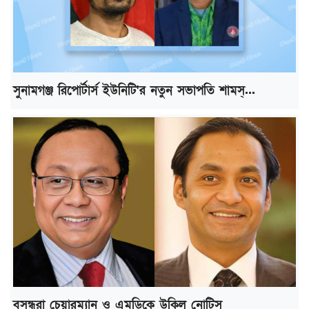
সুনামগঞ্জ রিপোর্টার্স ইউনিটি'র নতুন সভাপতি শামস্...
বসুন্ধরা চেয়ারম্যান ও এমডিকে উকিল নোটিস