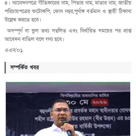
৪। আবেদনপত্রে গীতিকারের নাম, পিতার নাম, মাতার নাম, জাতীয়
পরিচায়পত্রের ফটোকপি, ফোন নম্বর,পুর্ণাঙ্গ বর্তমান ও স্থায়ী ঠিকানা
উল্লেখ করতে হবে।
অসম্পূর্ণ বা ভুল তথ্য সম্বলিত এবং নির্ধারিত সময়ের পর প্রাপ্ত
আবেদন বাতিল বলে গণ্য হবে।
এএন/০১
সম্পর্কিত খবর