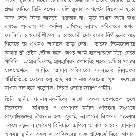
সাইদ, মুগ্ধদের মতো কোমলমতি হাজারো শহিদের আত্মার প্রতি
শ্রদ্ধা জানিয়ে তিনি বলেন - যদি জুলাই আগস্টের বিপ্লব না হতো
আজ দেশে ফিরে আসতে পারতাম না। মুক্ত স্বাধীন ভাবে কথা
বলতে পারতাম না। সেদিন আমিসহ আমার পরিবারের ওপর
ফ্যাসিস্ট আওয়ামীলীগের ও আওয়ামী দোসরদের নিপীড়নের ঝড়
গিয়েছে তা এখনও আমাকে তাড়া দেয়। তাদের স্টিমরোলারে
আমার স্ত্রী ব্রেইন স্ট্রোক করে। অথচ আমি হাসপাতালে নিয়ে যেতে
পারিনি। আমার বিরুদ্ধে মানহানিকর পোষ্টারিং শহরে অফিস পাড়ায়
রেলস্টেশনে লাগিয়ে আমার পরিবারের সদস্যদের বিব্রতকর
পরিস্থিতিতে ফেলে। শুধু তাই নয় আমার সন্তানেরা স্কুল কলেজে
যাওয়া বন্ধ হয়ে পড়েছিল। বিচার দেয়ার জায়গা পাইনি।
তিনি স্থানীয় গণমাধ্যমকর্মীদের মাঝে -সকল ভেদাভেদ ভুলে
নিজেদের অধিকার ও পেশাগত মর্যাদা প্রতিষ্ঠার সংগ্রামে
সাংবাদিকদের ঐক্যবদ্ধ হয়ে জুলাই আগস্টের বিপ্লবের চেতনায়
সকলে নতুন বাংলাদেশ বিনির্মাণে এগিয়ে আসার আহ্বান জানান।
এসময় স্থানীয় সকল সাংবাদিকদের এক প্লাটফর্মে নিয়ে আসার