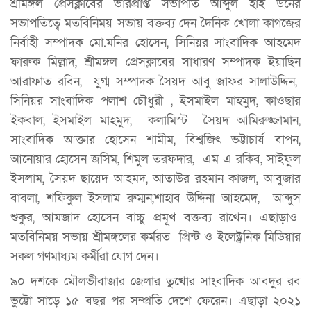
শ্রীমঙ্গল প্রেসক্লাবের ভারপ্রাপ্ত সভাপতি আব্দুল হাই ডনের
সভাপতিত্বে মতবিনিময় সভায় বক্তব্য দেন দৈনিক খোলা কাগজের
নির্বাহী সম্পাদক মো.মনির হোসেন, সিনিয়র সাংবাদিক আহমেদ
ফারুক মিল্লাদ, শ্রীমঙ্গল প্রেসক্লাবের সাধারণ সম্পাদক ইয়াছিন
আরাফাত রবিন, যুগ্ম সম্পাদক সৈয়দ আবু জাফর সালাউদ্দিন,
সিনিয়র সাংবাদিক পলাশ চৌধুরী , ইসমাইল মাহমুদ, কাওছার
ইকবাল, ইসমাইল মাহমুদ, কলামিস্ট সৈয়দ আমিরুজ্জামান,
সাংবাদিক আক্তার হোসেন শামীম, বিশ্বজিৎ ভট্টাচার্য বাপন,
আনোয়ার হোসেন জসিম, শিমুল তরফদার, এম এ রকিব, সাইফুল
ইসলাম, সৈয়দ ছায়েদ আহমদ, আতাউর রহমান কাজল, আবুজার
বাবলা, শফিকুল ইসলাম রুম্মন,শাহাব উদ্দিনা আহমেদ, আব্দুস
শুকুর, আমজাদ হোসেন বাচ্চু প্রমূখ বক্তব্য রাখেন। এছাড়াও
মতবিনিময় সভায় শ্রীমঙ্গলের কর্মরত প্রিন্ট ও ইলেক্ট্রনিক মিডিয়ার
সকল গণমাধ্যম কর্মীরা যোগ দেন।
৯০ দশকে মৌলভীবাজার জেলার তুখোর সাংবাদিক আবদুর রব
ভুট্টো সাড়ে ১৫ বছর পর সম্প্রতি দেশে ফেরেন। এছাড়া ২০২১