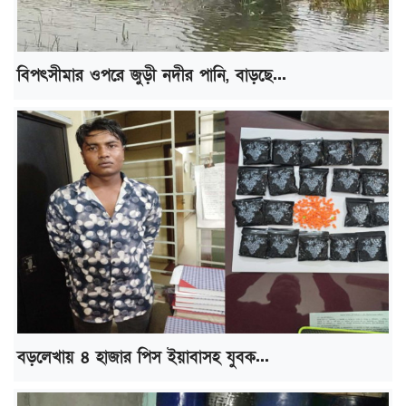
বিপৎসীমার ওপরে জুড়ী নদীর পানি, বাড়ছে...
বড়লেখায় ৪ হাজার পিস ইয়াবাসহ যুবক...