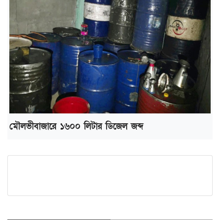
মৌলভীবাজারে ১৬০০ লিটার ডিজেল জব্দ