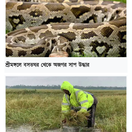
শ্রীমঙ্গলে বসতঘর থেকে অজগর সাপ উদ্ধার