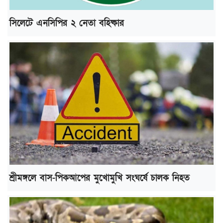
সিলেটে এনসিপির ২ নেতা বহিষ্কার
শ্রীমঙ্গলে বাস-পিকআপের মুখোমুখি সংঘর্ষে চালক নিহত