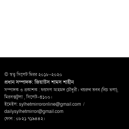
সিলেটে যুবককে ঘর থেকে ডেকে নিয়ে
খুন
সিলেটে বাসা থেকে অবসরপ্রাপ্ত পুলিশ কর্মকর্তার মরদেহ
উদ্ধার
দক্ষিণ সুরমায় গ্যাস সিলিন্ডার গোডাউনে ভয়াবহ
বিস্ফোরণ
ইউপি সদস্যের বিরুদ্ধে ‘মিথ্যা ও ষড়যন্ত্রমূলক’ মামলার প্রতিবাদে
© স্বত্ব সি‌লেট মিরর ২০১৮-২০২০
মানববন্ধন
প্রধান সম্পাদক: জিয়াউস শামস শাহীন
রপ্তানি বৃদ্ধিতে ক্ষুদ্র উদ্যোক্তাদের মেলা বুথ ভাড়া মওকুফ :
সম্পাদক ও প্রকাশক : ফয়সল আহমদ চৌধুরী। খয়রুন ভবন (নিচ তলা),
বাণিজ্যমন্ত্রী
মিরবক্সটুলা ,
সি‌লেট-৩১০০।
ইমেইল:
sylhetmirroronline@gmail.com
/
মুক্তাদির-আরিফসহ ১৮ মন্ত্রীর পুলিশ এসকর্ট
dailysylhetmirror@gmail.com
প্রত্যাহার
ফোন : ০৮২১ ৭১৯৪৪২।