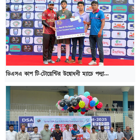
ডিএসএ কাপ টি-টোয়েন্টির উদ্বোধনী ম্যাচে পদ্মা...