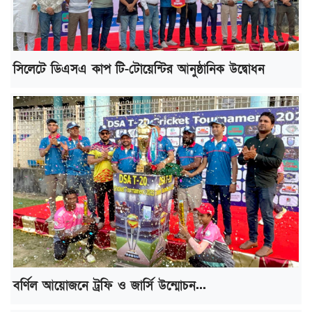
সিলেটে ডিএসএ কাপ টি-টোয়েন্টির আনুষ্ঠানিক উদ্বোধন
বর্ণিল আয়োজনে ট্রফি ও জার্সি উন্মোচন...