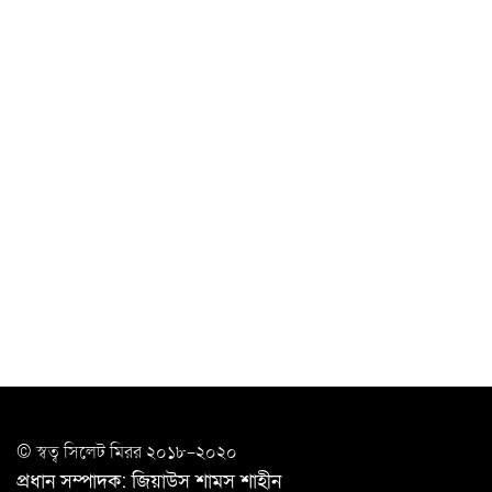
মোস্তফা মামুন
উত্তেজনার মধ্যে সিলেটে ৫ প্লাটুন বিজিবি
মোতায়েন
সিলেটে যুবককে ঘর থেকে ডেকে নিয়ে
খুন
সিলেটে বাসা থেকে অবসরপ্রাপ্ত পুলিশ কর্মকর্তার মরদেহ
উদ্ধার
দক্ষিণ সুরমায় গ্যাস সিলিন্ডার গোডাউনে ভয়াবহ
বিস্ফোরণ
ইউপি সদস্যের বিরুদ্ধে ‘মিথ্যা ও ষড়যন্ত্রমূলক’ মামলার প্রতিবাদে
মানববন্ধন
রপ্তানি বৃদ্ধিতে ক্ষুদ্র উদ্যোক্তাদের মেলা বুথ ভাড়া মওকুফ :
© স্বত্ব সি‌লেট মিরর ২০১৮-২০২০
বাণিজ্যমন্ত্রী
প্রধান সম্পাদক: জিয়াউস শামস শাহীন