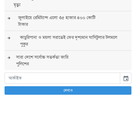
মৃত্যু
জুলাইয়ে রেমিট্যান্স এলো ৩৫ হাজার ৪০০ কোটি
টাকার
কাচুরিপানা ও ময়লা সরাতেই ফের দৃশ্যমান ঘাসিটুলার টলমলে
পুকুর
সারা দেশে সর্বোচ্চ সতর্কতা জারি
পুলিশের
বিএনপির রাষ্ট্রপতি প্রার্থী চূড়ান্ত করবেন তারেক
event
রহমান
দেখাও
তারেক রহমানের নেতৃত্বে পূর্ণ আস্থা যুক্তরাষ্ট্রের :
সার্জিও গর
আগস্টে দুই দফায় ৮ দিনের ছুটির সুযোগ
চাকরিজীবীদের
‘ভালো লেখক হতে হলে আগে ভালো পাঠক হতে হবে’: কুলাউড়ায়