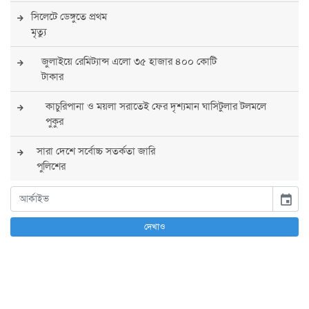
সিলেটে ডেঙ্গুতে প্রথম
মৃত্যু
জুলাইয়ে রেমিট্যান্স এলো ৩৫ হাজার ৪০০ কোটি
টাকার
কাচুরিপানা ও ময়লা সরাতেই ফের দৃশ্যমান ঘাসিটুলার টলমলে
পুকুর
সারা দেশে সর্বোচ্চ সতর্কতা জারি
পুলিশের
বিএনপির রাষ্ট্রপতি প্রার্থী চূড়ান্ত করবেন তারেক
event
রহমান
দেখাও
তারেক রহমানের নেতৃত্বে পূর্ণ আস্থা যুক্তরাষ্ট্রের :
সার্জিও গর
আগস্টে দুই দফায় ৮ দিনের ছুটির সুযোগ
চাকরিজীবীদের