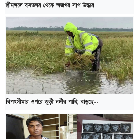
শ্রীমঙ্গলে বসতঘর থেকে অজগর সাপ উদ্ধার
বিপৎসীমার ওপরে জুড়ী নদীর পানি, বাড়ছে...