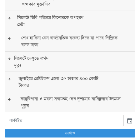
খন্দকার মুক্তাদির
সিলেটে ডিবি পরিচয়ে কিশোরকে অপহরণ
চেষ্টা
শেখ হাসিনা যেন রাজনৈতিক বক্তব্য দিতে না পারে, দিল্লিকে
বলল ঢাকা
সিলেটে ডেঙ্গুতে প্রথম
মৃত্যু
জুলাইয়ে রেমিট্যান্স এলো ৩৫ হাজার ৪০০ কোটি
টাকার
কাচুরিপানা ও ময়লা সরাতেই ফের দৃশ্যমান ঘাসিটুলার টলমলে
পুকুর
সারা দেশে সর্বোচ্চ সতর্কতা জারি
event
পুলিশের
দেখাও
বিএনপির রাষ্ট্রপতি প্রার্থী চূড়ান্ত করবেন তারেক