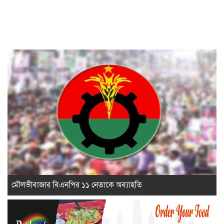
মৌলভীবাজার বিএনপির ১১ নেতাকে অব্যাহতি