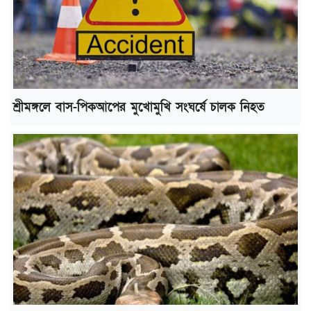
শ্রীমঙ্গলে বাস-পিকআপের মুখোমুখি সংঘর্ষে চালক নিহত