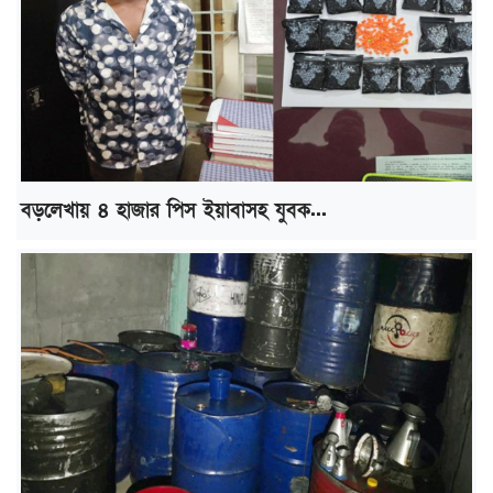
বড়লেখায় ৪ হাজার পিস ইয়াবাসহ যুবক...