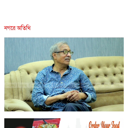
নগরে অতিথি