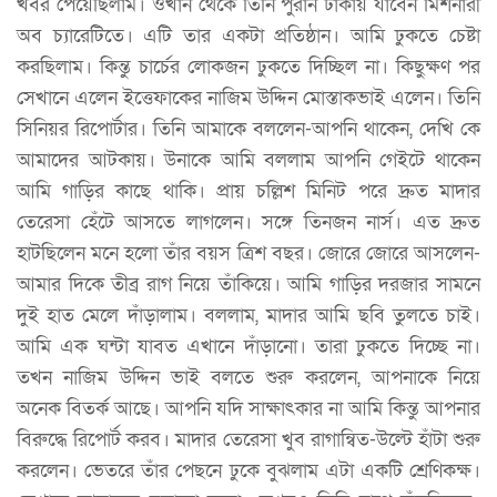
খবর পেয়েছিলাম। ওখান থেকে তিনি পুরান ঢাকায় যাবেন মিশনারী
অব চ্যারেটিতে। এটি তার একটা প্রতিষ্ঠান। আমি ঢুকতে চেষ্টা
করছিলাম। কিন্তু চার্চের লোকজন ঢুকতে দিচ্ছিল না। কিছুক্ষণ পর
সেখানে এলেন ইত্তেফাকের নাজিম উদ্দিন মোস্তাকভাই এলেন। তিনি
সিনিয়র রিপোর্টার। তিনি আমাকে বললেন-আপনি থাকেন, দেখি কে
আমাদের আটকায়। উনাকে আমি বললাম আপনি গেইটে থাকেন
আমি গাড়ির কাছে থাকি। প্রায় চল্লিশ মিনিট পরে দ্রুত মাদার
তেরেসা হেঁটে আসতে লাগলেন। সঙ্গে তিনজন নার্স। এত দ্রুত
হাটছিলেন মনে হলো তাঁর বয়স ত্রিশ বছর। জোরে জোরে আসলেন-
আমার দিকে তীব্র রাগ নিয়ে তাঁকিয়ে। আমি গাড়ির দরজার সামনে
দুই হাত মেলে দাঁড়ালাম। বললাম, মাদার আমি ছবি তুলতে চাই।
আমি এক ঘন্টা যাবত এখানে দাঁড়ানো। তারা ঢুকতে দিচ্ছে না।
তখন নাজিম উদ্দিন ভাই বলতে শুরু করলেন, আপনাকে নিয়ে
অনেক বিতর্ক আছে। আপনি যদি সাক্ষাৎকার না আমি কিন্তু আপনার
বিরুদ্ধে রিপোর্ট করব। মাদার তেরেসা খুব রাগান্বিত-উল্টে হাঁটা শুরু
করলেন। ভেতরে তাঁর পেছনে ঢুকে বুঝলাম এটা একটি শ্রেণিকক্ষ।