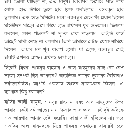
ছবি তোলা যাচ্ছিল না, এত মানুষ। বিবিসির হিসেবে সাত লাখ
লোক। হাত উপরে তুলে ছবি ক্লিক করছিলাম। বঙ্গবন্ধুর ছবি
তুললাম। এক দেড় মিনিটের মধ্যে বঙ্গবন্ধুর দেহরক্ষী প্রধান ছিলেন
মহিউদ্দিন সাহেব এসে কাঁধে হাত রাখলেন খুব ভদ্রভাবে। জিজ্ঞাস
করলেন, কোন পত্রিকা? না সূচক মাথা নাড়লাম। আইডি কার্ড
আছে? মাথা নেড়ে না বললাম। তিনি আমাকে স্টেজ থেকে নামিয়ে
দিলেন। আমার মন খুব খারাপ হলো। যা হোক, বঙ্গবন্ধুর সেই
ছবিটি এখনও আছে। এখনও ছাপা হয়।
সিলেট মিরর
: শামসুর রাহমান ও আল মাহমুদের সঙ্গে তো বেশ
ভালো সম্পর্ক ছিল আপনার? অন্যদিকে তাদের দুজনের বৈরিতাও
সর্বজনবিদিত। আপনি একসঙ্গে তাদের সাক্ষাৎকার নিলেন। এ
ব্যাপারে কিছু বলবেন?
নাসির আলী মামুন
: শামসুর রাহমান এবং আল মাহমুদের উপর
আমার একটা বই আছে। নাম ‘তফাৎ ও সাক্ষাৎ’। এই দুই কবিকে
এক জায়গায় আনার চেষ্টা করেছি। তারা রাজী হচ্ছিলেন না। পরে
একদিন আল মাহমুদকে নিয়ে শামসুর রহমানের বাসায়ই চলে