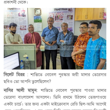
প্রকাশনী থেকে।
সিলেট মিরর
: শান্তিতে নোবেল পুরস্কার জয়ী মাদার তেরেসার
ছবিও তো আপনি তুলেছিলেন?
নাসির আলী মামুন
: শান্তিতে নোবেল পুরস্কার পাওয়া মাদার
তেরেসা বাংলাদেশ আসলেন। তিনি প্রথমে উঠলেন তেজগাওয়ে
একটা চার্চে। তার জন্য একটা মাইক্রোবাস রেডি ছিল-আমি আগেই