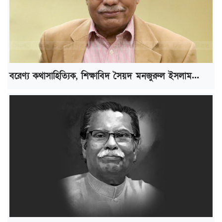
বরেণ্য কথাসাহিত্যিক, শিক্ষাবিদ সৈয়দ মনজুরুল ইসলাম...