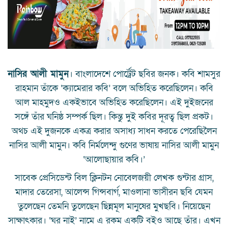
নাসির আলী মামুন
। বাংলাদেশে পোর্ট্রেট ছবির জনক। কবি শামসুর
রাহমান তাঁকে ‘ক্যামেরার কবি’ বলে অভিহিত করেছিলেন। কবি
আল মাহমুদও একইভাবে অভিহিত করেছিলেন। এই দুইজনের
সঙ্গেঁ তাঁর ঘনিষ্ঠ সম্পর্ক ছিল। কিন্তু দুই কবির দূরত্ব ছিল প্রকট।
অথচ এই দুজনকে একত্র করার অসাধ্য সাধন করতে পেরেছিলৈন
নাসির আলী মামুন। কবি নির্মলেন্দু গুণের ভাষায় নাসির আলী মামুন
‘আলোছায়ার কবি।’
সাবেক প্রেসিডেন্ট বিল ক্লিনটন নোবেলজয়ী লেখক গুন্টার গ্রাস,
মাদার তেরেসা, আলেন্স গিন্সবার্গ, মাওলানা ভাসীরন ছবি যেমন
তুলেছেন তেমনি তুলেছেন ছিন্নমূল মানুষের মুখছবি। নিয়েছেন
সাক্ষাৎকার। ‘ঘর নাই’ নামে এ রকম একটি বইও আছে তাঁর। এখন