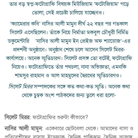
তার বড় স্বপ্ন-ফটোগ্রাফি বিষয়ক মিউজিয়াম ‘ফটোজিয়াম’ গড়ে
তোলা, সেই প্রচেষ্টা চালিয়ে যাচ্ছেনও।
‘ক্যামেরার কবি’ নাসির আলী মামুন দীর্ঘ ২২ বছর পর গতকাল
সিলেট এসেছিলেন। তাঁকে নিয়ে নির্মাতা মকবুল চৌধুরী নির্মিত
ডকুমেন্টারি ‘নাসির আলী মামুন ইন প্রেইজ অফ শ্যাডোজ’-এর
প্রদর্শনী অনুষ্ঠানে। অনুষ্ঠান শেষে চলে আসেন সিলেট মিরর-
কার্যালয়ে। অনেক স্মৃতিচারণ। সিলেট প্রসঙ্গ তো বটেই, ফটোগ্রাফি
নিয়েও। ফটোগ্রাফিতে তাঁর পথচলা, নানা অভিজ্ঞতা, এমনকি
শামসুর রাহমান ও আল মাহমুদের দ্বৈরথের স্মৃতিচারণও।
সিলেট মিরর
সম্পাদকের সঙ্গে কত কথা-কত স্মৃতি। অনেক কথা
থেকে চুম্বক অংশ পাঠকদের জন্য তুলে ধরা হলো-
সিলেট মিরর
: ফটোগ্রাফির শুরুটা কীভাবে?
নাসির আলী মামুন
: একেবারে ছোটবেলা থেকে। আমাদের বাসা ও
প্রতিবেশীদের বাসায় ইত্তেফাক, দৈনিক পাকিস্তান, দৈনিক আজাদ,