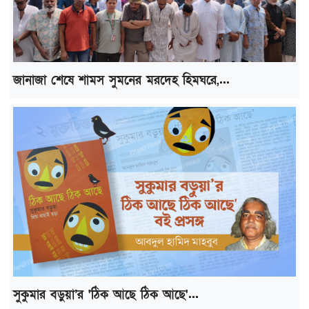
জানাজা শেষে শামস সুমনের মরদেহ হিমঘরে,...
সুকুমার বড়ুয়া’র 'ঠিক আছে ঠিক আছে'...