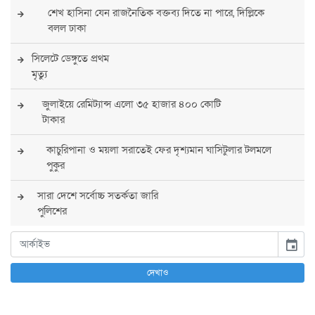
শেখ হাসিনা যেন রাজনৈতিক বক্তব্য দিতে না পারে, দিল্লিকে
বলল ঢাকা
সিলেটে ডেঙ্গুতে প্রথম
মৃত্যু
জুলাইয়ে রেমিট্যান্স এলো ৩৫ হাজার ৪০০ কোটি
টাকার
কাচুরিপানা ও ময়লা সরাতেই ফের দৃশ্যমান ঘাসিটুলার টলমলে
পুকুর
সারা দেশে সর্বোচ্চ সতর্কতা জারি
পুলিশের
বিএনপির রাষ্ট্রপতি প্রার্থী চূড়ান্ত করবেন তারেক
event
রহমান
দেখাও
তারেক রহমানের নেতৃত্বে পূর্ণ আস্থা যুক্তরাষ্ট্রের :
সার্জিও গর