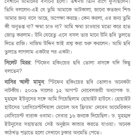
সেখানে আমাদের বসানো হলো। তখনও তিনি রাগে ফুঁসছিলেন।
তিনি বললেন-এই যে তুমি আমাকে আটকালা, জানো কতজন শিশু
আমার জন্য বসে আছে, অপেক্ষা করছে। কেন করলা, এর জন্য তুমি
কী অনুতপ্ত না? ক্ষমা চাও না? আমি ক্ষমা চাওয়ার মতো করে হাত
জোড় করলাম। উনি যেহেতু এসে বসল তার মানে উনি ছবি তুলতে
দিতে রাজি। নাজিম উদ্দিন ভাই প্রশ্ন করা শুরু করলেন। আমি ছবি
তুলতে লাগলাম একটার পর একটা।
সিলেট মিরর
: স্টিফেন হকিংয়ের ছবি তোলা প্রসঙ্গে যদি কিছু
বলতেন?
নাসির আলী মামুন
: স্টিফেন হকিংয়ের ছবি তোলাও অনেকটা
নাটকীয়। ২০০৯ সালের ১২ আগস্ট নোবেলজয়ী অধ্যাপক ড.
মুহম্মদ ইউনুসের সঙ্গে আমি গিয়েছিলাম হোয়াইট হাউসে। হোয়াইট
হাউসের ‘প্রেসিডেন্টশিয়াল মেডেল অব ফ্রিডম’ দেবেন আমেরিকান
প্রেসিডেন্ট বারাক ওবামা। সেবার ১৬ জনকে দিয়েছিল। ড. মুহম্মদ
ইউনুসের সহায়তায় সেই অনুষ্ঠান কাভার করতে যাওয়া। অনেক
কাঠখড় পুড়াতে হলো সেখানে ঢুকার অনুমতি পেতে।