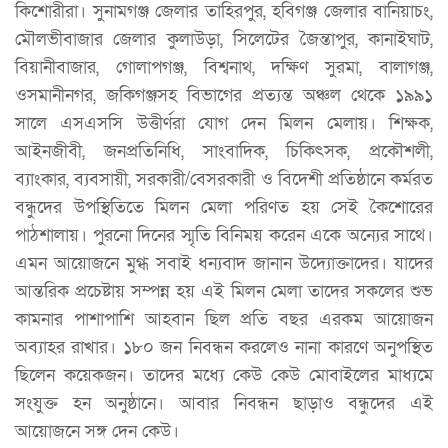
কিশোরীরা। সুনামগঞ্জ জেলার তাহিরপুর, হবিগঞ্জ জেলার বানিয়াচং,
মৌলভীবাজার জেলার কুলাউড়া, সিলেটের জৈন্তাপুর, কানাইঘাট,
বিয়ানীবাজার, গোলাপগঞ্জ, বিশ্বনাথ, দক্ষিণ সুরমা, বালাগঞ্জ,
ওসমানীনগর, জকিগঞ্জসহ বিভাগের প্রত্যন্ত অঞ্চল থেকে ১৯৯১
সালে এসএসসি উত্তীর্ণরা যোগ দেন মিলন মেলায়। শিক্ষক,
আইনজীবী, জনপ্রতিনিধি, সাংবাদিক, চিকিৎসক, প্রকৌশলী,
ব্যাংকার, ব্যবসায়ী, সরকারী/বেসরকারী ও বিদেশী প্রতিষ্ঠানে কর্মরত
বন্ধুদের উপস্থিতিতে মিলন মেলা পরিণত হয় সেই কৈশোরের
পাঠশালায়। পুরনো দিনের স্মৃতি বিনিময় করেন একে অন্যের সাথে।
এমন আয়োজনে মুগ্ধ সবাই ধন্যবাদ জানান উদ্যোক্তাদের। যাদের
আন্তরিক প্রচেষ্টায় সম্পন্ন হয় এই মিলন মেলা তাদের সকলের শুভ
কামনার পাশাপাশি আহবান ছিল প্রতি বছর এরকম আয়োজন
অব্যাহর রাখার। ১৮০ জন নিবন্ধন করলেও নানা কারণে অনুপস্থিত
ছিলেন কয়েকজন। তাদের মধ্যে কেউ কেউ মোবাইলের মাধ্যমে
সংযুক্ত হন অনুষ্ঠানে। আবার নিবন্ধন ছাড়াও বন্ধুদের এই
আয়োজনে সঙ্গ দেন কেউ।