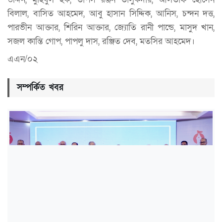
বিলাল, বাসিত আহমেদ, আবু হাসান সিদ্দিক, আনিস, চন্দন দত্ত,
পারভীন আক্তার, শিরিন আক্তার, জ্যোতি রানী পান্ডে, মাসুদ খান,
সজল কান্তি গোপ, পাপলু দাস, রঞ্জিত দেব, মতসির আহমেদ।
এএন/০২
সম্পর্কিত খবর