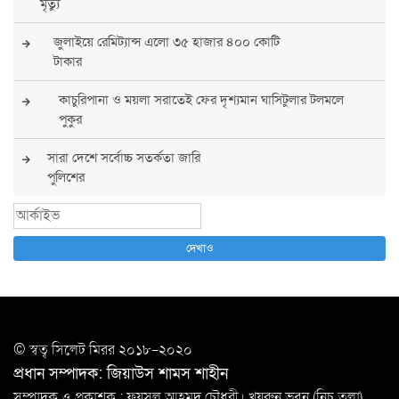
মৃত্যু
জুলাইয়ে রেমিট্যান্স এলো ৩৫ হাজার ৪০০ কোটি
টাকার
কাচুরিপানা ও ময়লা সরাতেই ফের দৃশ্যমান ঘাসিটুলার টলমলে
পুকুর
সারা দেশে সর্বোচ্চ সতর্কতা জারি
পুলিশের
বিএনপির রাষ্ট্রপতি প্রার্থী চূড়ান্ত করবেন তারেক
রহমান
দেখাও
তারেক রহমানের নেতৃত্বে পূর্ণ আস্থা যুক্তরাষ্ট্রের :
সার্জিও গর
আগস্টে দুই দফায় ৮ দিনের ছুটির সুযোগ
© স্বত্ব সি‌লেট মিরর ২০১৮-২০২০
চাকরিজীবীদের
প্রধান সম্পাদক: জিয়াউস শামস শাহীন
‘ভালো লেখক হতে হলে আগে ভালো পাঠক হতে হবে’: কুলাউড়ায়
সম্পাদক ও প্রকাশক : ফয়সল আহমদ চৌধুরী। খয়রুন ভবন (নিচ তলা),