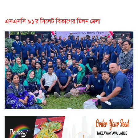
এসএসসি ৯১'র সিলেট বিভাগের মিলন মেলা