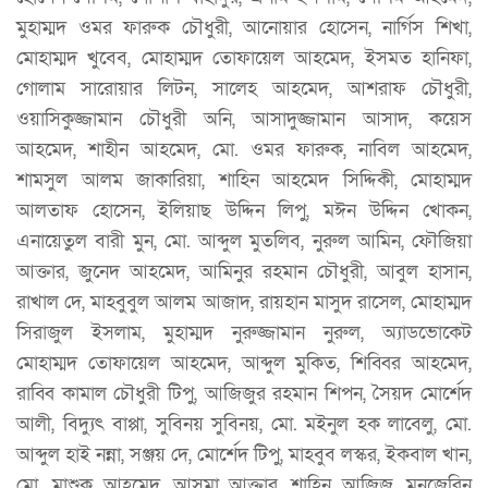
মুহাম্মদ ওমর ফারুক চৌধুরী, আনোয়ার হোসেন, নার্গিস শিখা,
মোহাম্মদ খুবেব, মোহাম্মদ তোফায়েল আহমেদ, ইসমত হানিফা,
গোলাম সারোয়ার লিটন, সালেহ আহমেদ, আশরাফ চৌধুরী,
ওয়াসিকুজ্জামান চৌধুরী অনি, আসাদুজ্জামান আসাদ, কয়েস
আহমেদ, শাহীন আহমেদ, মো. ওমর ফারুক, নাবিল আহমেদ,
শামসুল আলম জাকারিয়া, শাহিন আহমেদ সিদ্দিকী, মোহাম্মদ
আলতাফ হোসেন, ইলিয়াছ উদ্দিন লিপু, মঈন উদ্দিন খোকন,
এনায়েতুল বারী মুন, মো. আব্দুল মুতলিব, নুরুল আমিন, ফৌজিয়া
আক্তার, জুনেদ আহমেদ, আমিনুর রহমান চৌধুরী, আবুল হাসান,
রাখাল দে, মাহবুবুল আলম আজাদ, রায়হান মাসুদ রাসেল, মোহাম্মদ
সিরাজুল ইসলাম, মুহাম্মদ নুরুজ্জামান নুরুল, অ্যাডভোকেট
মোহাম্মদ তোফায়েল আহমেদ, আব্দুল মুকিত, শিব্বির আহমেদ,
রাব্বি কামাল চৌধুরী টিপু, আজিজুর রহমান শিপন, সৈয়দ মোর্শেদ
আলী, বিদ্যুৎ বাপ্পা, সুবিনয় সুবিনয়, মো. মইনুল হক লাবেলু, মো.
আব্দুল হাই নন্না, সঞ্জয় দে, মোর্শেদ টিপু, মাহবুব লস্কর, ইকবাল খান,
মো. মাশুক আহমেদ, আসমা আক্তার, শাহিন আজিজ, মুনজেরিন