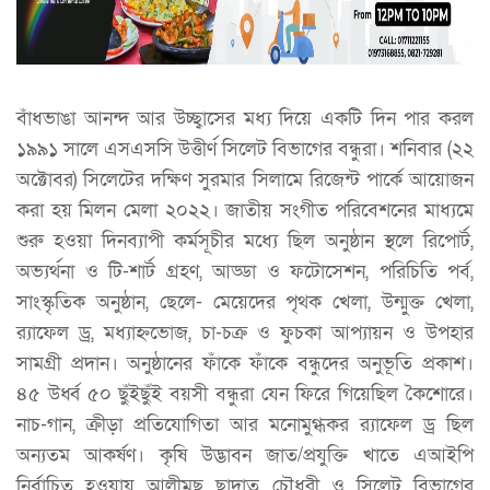
বাঁধভাঙা আনন্দ আর উচ্ছ্বাসের মধ্য দিয়ে একটি দিন পার করল
১৯৯১ সালে এসএসসি উত্তীর্ণ সিলেট বিভাগের বন্ধুরা। শনিবার (২২
অক্টোবর) সিলেটের দক্ষিণ সুরমার সিলামে রিজেন্ট পার্কে আয়োজন
করা হয় মিলন মেলা ২০২২। জাতীয় সংগীত পরিবেশনের মাধ্যমে
শুরু হওয়া দিনব্যাপী কর্মসূচীর মধ্যে ছিল অনুষ্ঠান স্থলে রিপোর্ট,
অভ্যর্থনা ও টি-শার্ট গ্রহণ, আড্ডা ও ফটোসেশন, পরিচিতি পর্ব,
সাংস্কৃতিক অনুষ্ঠান, ছেলে- মেয়েদের পৃথক খেলা, উন্মুক্ত খেলা,
র‍্যাফেল ড্র, মধ্যাহ্নভোজ, চা-চক্র ও ফুচকা আপ্যায়ন ও উপহার
সামগ্রী প্রদান। অনুষ্ঠানের ফাঁকে ফাঁকে বন্ধুদের অনুভূতি প্রকাশ।
৪৫ উর্ধ্ব ৫০ ছুঁইছুঁই বয়সী বন্ধুরা যেন ফিরে গিয়েছিল কৈশোরে।
নাচ-গান, ক্রীড়া প্রতিযোগিতা আর মনোমুগ্ধকর র‍্যাফেল ড্র ছিল
অন্যতম আকর্ষণ। কৃষি উদ্ভাবন জাত/প্রযুক্তি খাতে এআইপি
নির্বাচিত হওয়ায় আলীমুছ ছাদাত চৌধুরী ও সিলেট বিভাগের