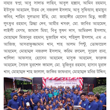
নাহার স্বপ্না, আবু সাদাত লাহিন, আবুল হান্নান, আমিন রহমান,
ইউসুফ আহমেদ, উত্তম দে, নজরুল ইসলাম, আবু সুফিয়ান, হুমায়ুন
কবির, শাহিন সুলতানা ইতি, মো. জাহাঙ্গীর হোসেন মিতু, কাজী
লুৎফুর রহমান, স্নিগ্ধা দেব, আমীর খসরু, মো. জাবির আহমেদ,
লাইলী বেগম, জামাল মিয়া, বিধু ভূষণ দাস, আমিরুল ইসলাম,
মোহাম্মদ মিজানুর রহমান, মুজাহিদ খান, শহিদুল ইসলাম, এম এ
আজিজ, আসরাফুজ্জামান খান, শাহ আলম পিন্টু, তোফায়েল
আহমেদ, মোহাম্মদ নজরুল ইসলাম, করিম রুমেল, সুহেল রানা,
খালিদা আফসার, হোসেন আহমেদ, মাসুক আহমেদ, ফারুক
আহমেদ, সৈয়দ মুরশেদ কামাল, মো. মুজিবুর রহমান, হাসান মুরাদ
খান, মোহাম্মদ শাহ জালাল, জাকির জাফরান, মোহাম্মদ মনির উদ্দিন,