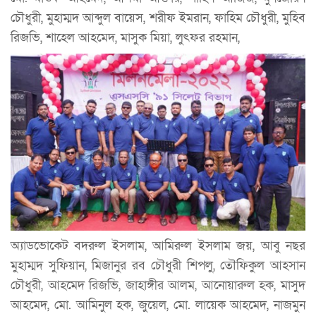
চৌধুরী, মুহাম্মদ আব্দুল বায়েস, শরীফ ইমরান, ফাহিম চৌধুরী, মুহিব
রিজভি, শাহেল আহমেদ, মাসুক মিয়া, লুৎফর রহমান,
অ্যাডভোকেট বদরুল ইসলাম, আমিরুল ইসলাম জয়, আবু নছর
মুহাম্মদ সুফিয়ান, মিজানুর রব চৌধুরী শিপলু, তৌফিকুল আহসান
চৌধুরী, আহমেদ রিজভি, জাহাঙ্গীর আলম, আনোয়ারুল হক, মাসুদ
আহমেদ, মো. আমিনুল হক, জুয়েল, মো. লায়েক আহমেদ, নাজমুন