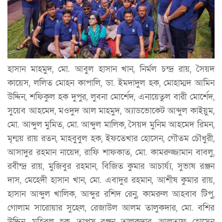
হাসান মাহমুদ, মো. আবুল হাসান খান, নির্মল চন্দ্র রায়, সৈয়দ
কায়েস, ললিত মোহন কাপালি, ডা. ইমদাদুল হক, মোহাম্মদ আমিন
উদ্দিন, শফিকুল হক দুপুর, লুবনা মোর্শেদ, এনায়েতুল বারী মোর্শেদ,
সুয়েব আহমেদ, মওদুদ আল মাহমুদ, অ্যাডভোকেট আব্দুল কাইয়ুম,
মো. আব্দুল মুমিত, মো. আব্দুল মালিক, সৈয়দ মুনিম আহমেদ রিমন,
মৃন্ময় রায় রতন, মাহবুবুল হক, ইফতেখার হোসেন, গৌতম চৌধুরী,
আসাদুর রহমান নায়েদ, রাফি শাফকাত, মো. কামরুজ্জামান বাবলু,
রবীন্দ্র রায়, মুজিবুর রহমান, বিজিত কুমার আচার্য্য, সুভাষ রঞ্জন
দাস, মেহেদী হাসান খান, মো. এবাদুর রহমান, আশীষ কুমার রায়,
হাসান আব্দুল খালিক, আব্দুর রশিদ রেনু, কামরুল আহবাব টিপু,
গোলাম সারোয়ার সুহেল, রেজাউল আলম তালুকদার, মো. বশির
উদ্দিন, মুহিবুল হক, তাপস রঞ্জন তালুকদার, আলতাফ হোসেন