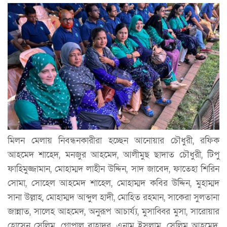
মিলন মেলায় নিবন্ধনকারীরা হচ্ছেন আনোয়ার চৌধুরী, রফিক
আহমেদ শাহেদ, মনজুর আহমেদ, আলীমুছ ছাদাত চৌধুরী, টিপু
ফাহিমুজ্জামান, মোহাম্মদ লাহীন উদ্দিন, সাদ জাবেদ, ফাতেহা শিরিন
সোমা, সোহেল আহমেদ শাহেল, মোহাম্মদ কবির উদ্দিন, মুহাম্মদ
সানা উল্লাহ, মোহাম্মদ আব্দুল হাদী, মোহিত রহমান, সাকেরা সুলতানা
জান্নাত, সালেহ আহমেদ, অনুরূপ আচার্য্য, মুসাব্বির মুসা, সারোয়ার
হোসেন সেলিম, গোপাল বাহাদুর, এনাম ইসলাম, সেলিম আহমেদ,