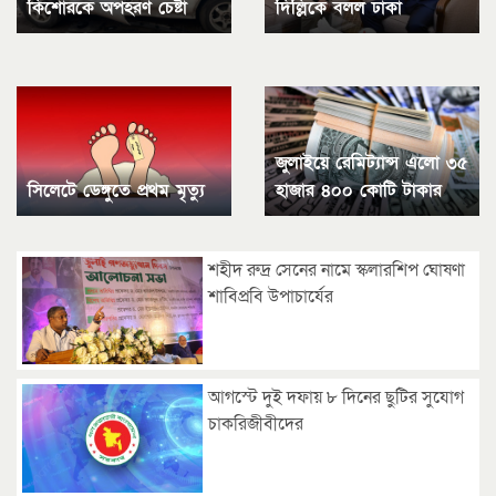
কিশোরকে অপহরণ চেষ্টা
দিল্লিকে বলল ঢাকা
জুলাইয়ে রেমিট্যান্স এলো ৩৫
সিলেটে ডেঙ্গুতে প্রথম মৃত্যু
হাজার ৪০০ কোটি টাকার
শহীদ রুদ্র সেনের নামে স্কলারশিপ ঘোষণা
শাবিপ্রবি উপাচার্যের
আগস্টে দুই দফায় ৮ দিনের ছুটির সুযোগ
চাকরিজীবীদের