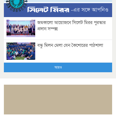
জমকালো আয়োজনে সিলেট মিরর পুরস্কার
প্রদান সম্পন্ন
বন্ধু মিলন মেলা যেন কৈশোরের পাঠশালা
আরও