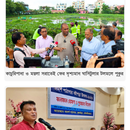
কাচুরিপানা ও ময়লা সরাতেই ফের দৃশ্যমান ঘাসিটুলার টলমলে পুকুর