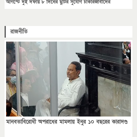
আগস্টে দুই দফায় ৮ দিনের ছুটির সুযোগ চাকরিজীবীদের
রাজনীতি
মানবতাবিরোধী অপরাধের মামলায় ইনুর ১০ বছরের কারাদণ্ড