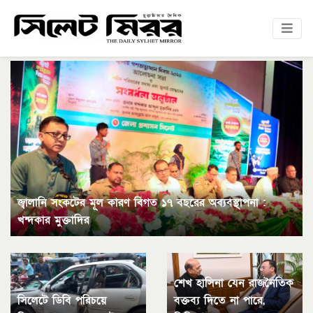
জ্বালানি সংকটের মূল কারণ বিগত ১৭ বছরের অব্যবস্থাপনা :
খন্দকার মুক্তাদির
শেখ হাসিনা যেন রাজনৈতিক
সিলেটে ডিবি পরিচয়ে
বক্তব্য দিতে না পারে,