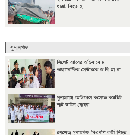
ধাক্কা, নিহত ২
সুনামগঞ্জ
সিলেট র‌্যাবের অভিযানে ৪
ডায়াগনস্টিক সেন্টারকে জ রি মা না
সুনামগঞ্জ মেডিকেল কলেজে কমপ্লিট
শাট ডাউন ঘোষনা
রণক্ষেত্র সুনামগঞ্জ, বিএনপি কর্মী নিহত