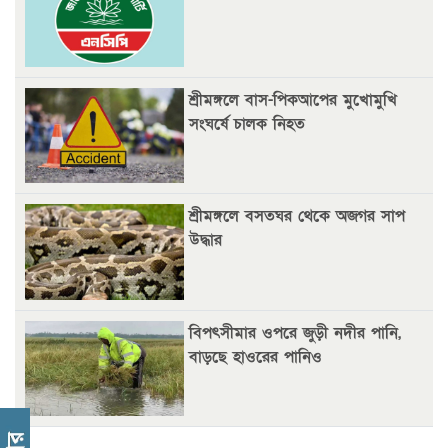
আগস্টে দুই দফায় ৮ দিনের ছুটির সুযোগ
চাকরিজীবীদের
‘ভালো লেখক হতে হলে আগে ভালো পাঠক হতে হবে’: কুলাউড়ায়
মোস্তফা মামুন
শ্রীমঙ্গলে বাস-পিকআপের মুখোমুখি
সংঘর্ষে চালক নিহত
উত্তেজনার মধ্যে সিলেটে ৫ প্লাটুন বিজিবি
মোতায়েন
সিলেটে যুবককে ঘর থেকে ডেকে নিয়ে
শ্রীমঙ্গলে বসতঘর থেকে অজগর সাপ
খুন
উদ্ধার
সিলেটে বাসা থেকে অবসরপ্রাপ্ত পুলিশ কর্মকর্তার মরদেহ
উদ্ধার
দক্ষিণ সুরমায় গ্যাস সিলিন্ডার গোডাউনে ভয়াবহ
বিপৎসীমার ওপরে জুড়ী নদীর পানি,
বিস্ফোরণ
বাড়ছে হাওরের পানিও
ইউপি সদস্যের বিরুদ্ধে ‘মিথ্যা ও ষড়যন্ত্রমূলক’ মামলার প্রতিবাদে
মানববন্ধন