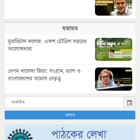
মতামত
মুরারিচাঁদ কলেজ: একশ চৌত্রিশ বছরের
আলোকধারা
বেগম খালেদা জিয়া: সংগ্রাম, ত্যাগ ও
বাংলাদেশের অমোঘ নেতৃত্ব
event
দেখাও