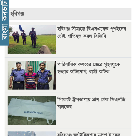
রপ্তানি বৃদ্ধিতে ক্ষুদ্র উদ্যোক্তাদের মেলা বুথ ভাড়া মওকুফ :
বাণিজ্যমন্ত্রী
হবিগঞ্জ
মুক্তাদির-আরিফসহ ১৮ মন্ত্রীর পুলিশ এসকর্ট
হবিগঞ্জ সীমান্তে বিএসএফের পুশইনের
প্রত্যাহার
চেষ্টা, প্রতিহত করল বিজিবি
জুলাই সনদ মেনে নিন, না হলে এদেশের মানুষ মুক্তির পথে:
জামায়াত আমির
পারিবারিক কলহের জেরে গৃহবধূকে
হত্যার অভিযোগ, স্বামী আটক
সিলেটে ট্রাকচাপায় প্রাণ গেল সিএনজি
চালকের
হবিগঞ্জে অটোরিকশায় ডাম্প ট্রাকের