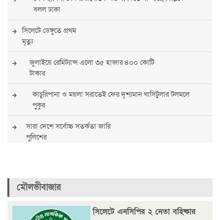
বলল ঢাকা
সিলেটে ডেঙ্গুতে প্রথম
মৃত্যু
জুলাইয়ে রেমিট্যান্স এলো ৩৫ হাজার ৪০০ কোটি
টাকার
কাচুরিপানা ও ময়লা সরাতেই ফের দৃশ্যমান ঘাসিটুলার টলমলে
পুকুর
সারা দেশে সর্বোচ্চ সতর্কতা জারি
পুলিশের
বিএনপির রাষ্ট্রপতি প্রার্থী চূড়ান্ত করবেন তারেক
রহমান
মৌলভীবাজার
তারেক রহমানের নেতৃত্বে পূর্ণ আস্থা যুক্তরাষ্ট্রের :
সার্জিও গর
সিলেটে এনসিপির ২ নেতা বহিষ্কার